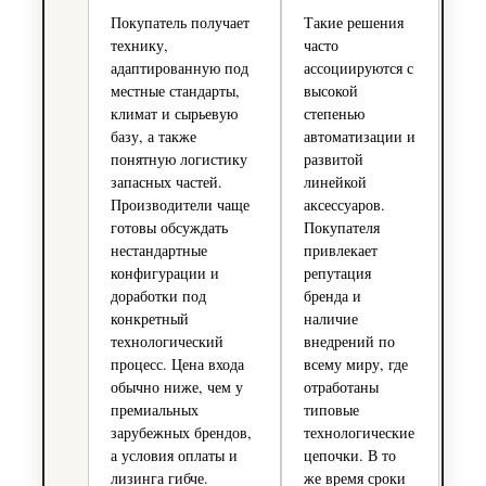
Покупатель получает
Такие решения
технику,
часто
адаптированную под
ассоциируются с
местные стандарты,
высокой
климат и сырьевую
степенью
базу, а также
автоматизации и
понятную логистику
развитой
запасных частей.
линейкой
Производители чаще
аксессуаров.
готовы обсуждать
Покупателя
нестандартные
привлекает
конфигурации и
репутация
доработки под
бренда и
конкретный
наличие
технологический
внедрений по
процесс. Цена входа
всему миру, где
обычно ниже, чем у
отработаны
премиальных
типовые
зарубежных брендов,
технологические
а условия оплаты и
цепочки. В то
лизинга гибче.
же время сроки