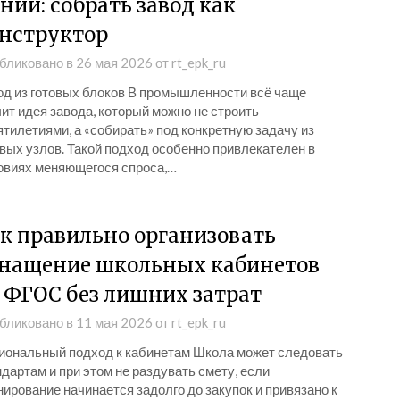
нии: собрать завод как
нструктор
бликовано в
26 мая 2026
от
rt_epk_ru
од из готовых блоков В промышленности всё чаще
ит идея завода, который можно не строить
тилетиями, а «собирать» под конкретную задачу из
вых узлов. Такой подход особенно привлекателен в
овиях меняющегося спроса,…
к правильно организовать
нащение школьных кабинетов
 ФГОС без лишних затрат
бликовано в
11 мая 2026
от
rt_epk_ru
иональный подход к кабинетам Школа может следовать
дартам и при этом не раздувать смету, если
ирование начинается задолго до закупок и привязано к