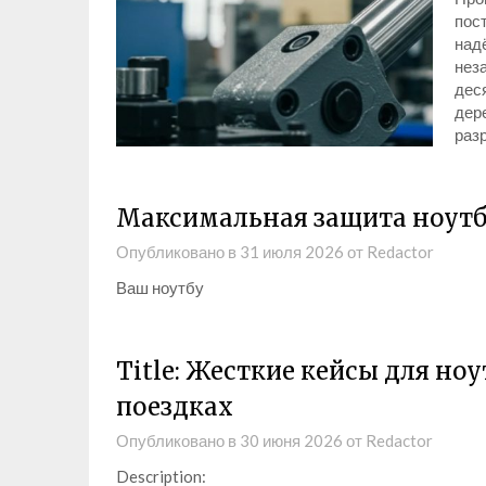
пос
над
нез
дес
дер
раз
Максимальная защита ноутбу
Опубликовано в
31 июля 2026
от
Redactor
Ваш ноутбу
Title: Жесткие кейсы для но
поездках
Опубликовано в
30 июня 2026
от
Redactor
Description: