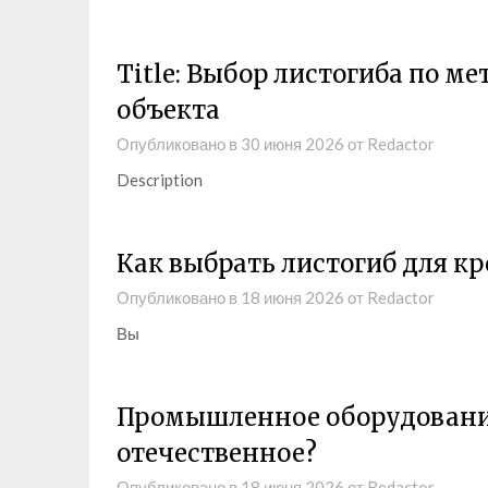
Title: Выбор листогиба по ме
объекта
Опубликовано в
30 июня 2026
от
Redactor
Description
Как выбрать листогиб для кр
Опубликовано в
18 июня 2026
от
Redactor
Вы
Промышленное оборудование
отечественное?
Опубликовано в
18 июня 2026
от
Redactor