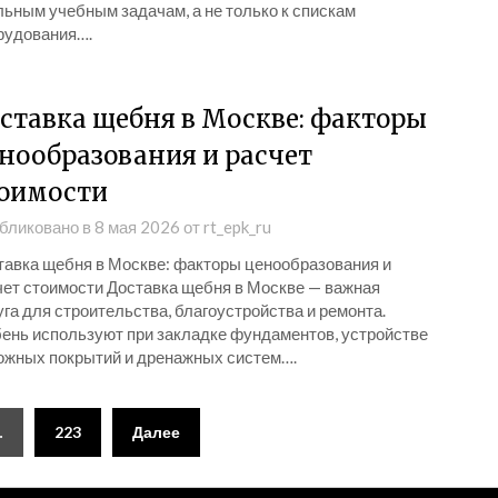
льным учебным задачам, а не только к спискам
рудования….
ставка щебня в Москве: факторы
нообразования и расчет
оимости
бликовано в
8 мая 2026
от
rt_epk_ru
тавка щебня в Москве: факторы ценообразования и
чет стоимости Доставка щебня в Москве — важная
га для строительства, благоустройства и ремонта.
ень используют при закладке фундаментов, устройстве
ожных покрытий и дренажных систем….
…
223
Далее