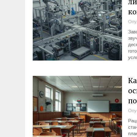
ли
ко
Опу
Зав
звуч
деся
гото
усл
Ка
ос
по
Опу
Рац
стан
план