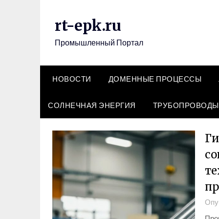
Перейти
к
rt-epk.ru
содержимому
Промышленный Портал
НОВОСТИ
ДОМЕННЫЕ ПРОЦЕССЫ
СОЛНЕЧНАЯ ЭНЕРГИЯ
ТРУБОПРОВОДЫ
Ги
со
те
п
Опу
Про