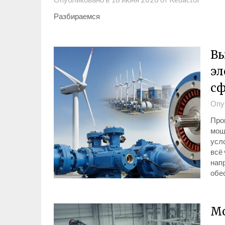
Разбираемся
Вы
эл
сф
Опу
Про
мощ
усл
всё
нап
обе
Мо