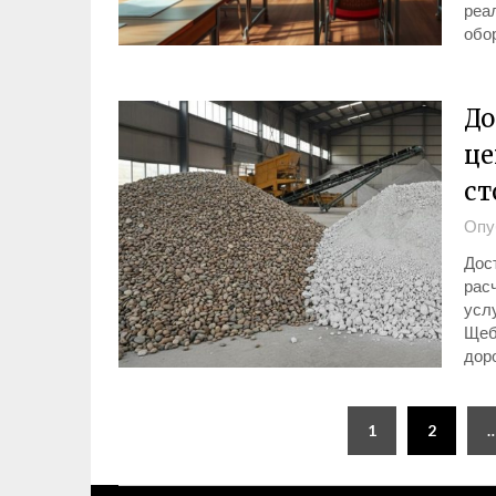
реа
обо
До
це
ст
Опу
Дос
рас
услу
Щеб
дор
Пагинация
1
2
записей