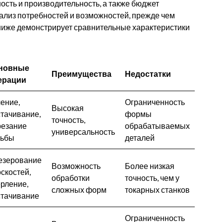
сть и производительность, а также бюджет
ализ потребностей и возможностей, прежде чем
ниже демонстрирует сравнительные характеристики
новные
Преимущества
Недостатки
ерации
ение,
Ограниченность
Высокая
тачивание,
формы
точность,
резание
обрабатываемых
универсальность
зьбы
деталей
езерование
Возможность
Более низкая
скостей,
обработки
точность, чем у
рление,
сложных форм
токарных станков
стачивание
Ограниченность