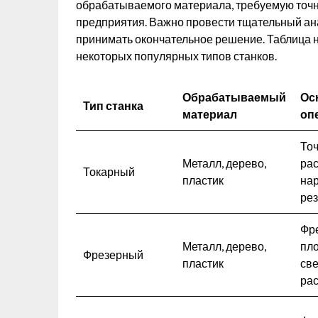
обрабатываемого материала, требуемую точно
предприятия. Важно провести тщательный ан
принимать окончательное решение. Таблица 
некоторых популярных типов станков.
Обрабатываемый
Ос
Тип станка
материал
оп
Точ
Металл, дерево,
рас
Токарный
пластик
на
ре
Фр
Металл, дерево,
пло
Фрезерный
пластик
све
ра