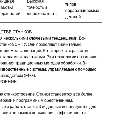
нишная
Высокая
типов
работка
точность и
обрабатываемых
верхностей
шероховатость
деталей
СТВЕ СТАНКОВ
я несколькими ключевыми тенденциями. Во-
станков с ЧПУ. Они позволяют значительно
торяемость операций. Во-вторых, это развитие
металлами и пластиками. Эти технологии позволяют
зования традиционных методов обработки. В-
роизводственные системы, управляемые с помощью
изводством (MES).
ТРОЕНИЕ
 станкостроение. Станки становятся все более
лерами и программным обеспечением,
е о работе станка. Эти данные используются для
ования поломок и повышения эффективности