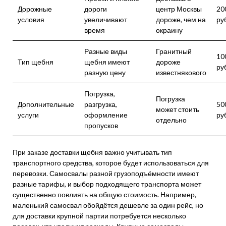
Дорожные
дороги
центр Москвы
20
условия
увеличивают
дороже, чем на
ру
время
окраину
Разные виды
Гранитный
10
Тип щебня
щебня имеют
дороже
ру
разную цену
известнякового
Погрузка,
Погрузка
Дополнительные
разгрузка,
50
может стоить
услуги
оформление
ру
отдельно
пропусков
При заказе доставки щебня важно учитывать тип
транспортного средства, которое будет использоваться для
перевозки. Самосвалы разной грузоподъёмности имеют
разные тарифы, и выбор подходящего транспорта может
существенно повлиять на общую стоимость. Например,
маленький самосвал обойдётся дешевле за один рейс, но
для доставки крупной партии потребуется несколько