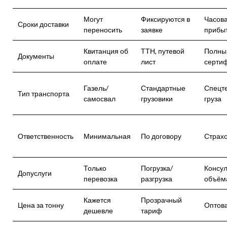
Могут
Фиксируются в
Часова
Сроки доставки
переносить
заявке
прибы
Квитанция об
ТТН, путевой
Полный
Документы
оплате
лист
серти
Газель/
Стандартные
Спецте
Тип транспорта
самосвал
грузовики
груза
Ответственность
Минимальная
По договору
Страхо
Только
Погрузка/
Консул
Допуслуги
перевозка
разгрузка
объём
Кажется
Прозрачный
Цена за тонну
Оптова
дешевле
тариф