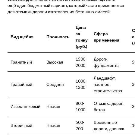
ещё один бюджетный вариант, который часто применяется
для отсыпки дорог и изготовления бетонных смесей.
Цена
С
за
Сфера
Вид щебня
Прочность
с
тонну
применения
(
(руб.)
1500-
Дороги,
Гранитный
Высокая
5
2000
фундаменты
Ландшафт,
1000-
Гравийный
Средняя
частное
3
1300
строительство
800-
Отсыпка дорог,
Известняковый
Низкая
2
1000
бетон
500-
Временные
Вторичный
Низкая
1
700
дороги, дренаж