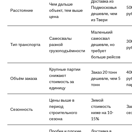
Доставка из
Чем дальше
Подмосковья
50
Расстояние
объект, тем выше
дешевле, чем
ру
цена
из Твери
Маленький
Самосвалы
самосвал
30
Тип транспорта
разной
дешевле, но
ру
грузоподъёмности
требует
больше рейсов
Крупные партии
Заказ 20 тонн
40
снижают
Объём заказа
дешевле, чем 5
руб
стоимость за
тонн
па
единицу
Цены выше в
Зимой
период
стоимость
За
Сезонность
строительного
ниже на 10-
се
сезона
15%
Пробки и плохие
Доставка в