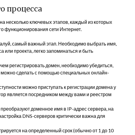
о процесса
а несколько ключевых этапов, каждый из которых
го функционирования сети Интернет.
алуй, самый важный этап. Необходимо выбрать имя,
са или проекта, легко запоминаться и быть
чем регистрировать домен, необходимо убедиться,
то можно сделать с помощью специальных онлайн-
тупности можно приступать к регистрации домена у
тор является посредником между вами и реестром
реобразуют доменное имя в IP-адрес сервера, на
настройка DNS-серверов критически важна для
рируется на определенный срок (обычно от 1 до 10