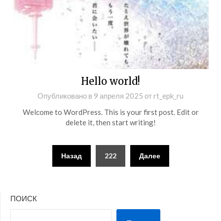
Hello world!
Опубликовано в
9 апреля 2025
от
rt_epk_ru
Welcome to WordPress. This is your first post. Edit or
delete it, then start writing!
Пагинация
Назад
222
Далее
записей
ПОИСК